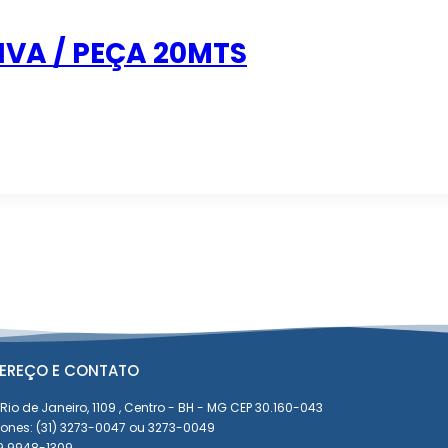
IVA / PEÇA 20MTS
EREÇO E CONTATO
Rio de Janeiro, 1109 , Centro - BH - MG CEP 30.160-043
fones: (31) 3273-0047 ou 3273-0049
 9 9948-1309