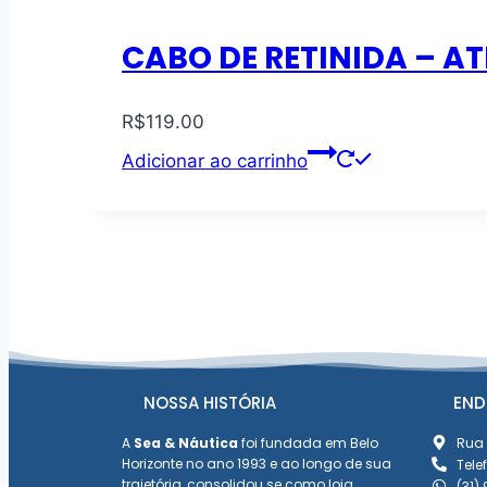
CABO DE RETINIDA – AT
R$
119.00
Adicionar ao carrinho
NOSSA HISTÓRIA
END
A
Sea & Náutica
foi fundada em Belo
Rua 
Horizonte no ano 1993 e ao longo de sua
Tele
trajetória, consolidou se como loja
(31)