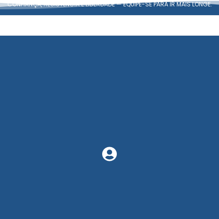
CONFIANÇA, RESISTÊNCIA E LIBERDADE — EQUIPE-SE PARA IR MAIS LONGE.