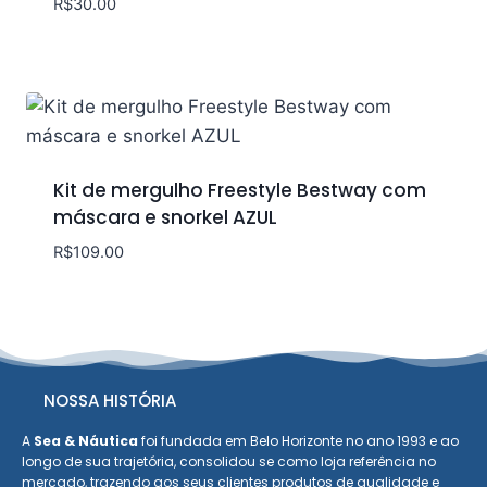
R$
30.00
Kit de mergulho Freestyle Bestway com
máscara e snorkel AZUL
R$
109.00
NOSSA HISTÓRIA
A
Sea & Náutica
foi fundada em Belo Horizonte no ano 1993 e ao
longo de sua trajetória, consolidou se como loja referência no
mercado, trazendo aos seus clientes produtos de qualidade e