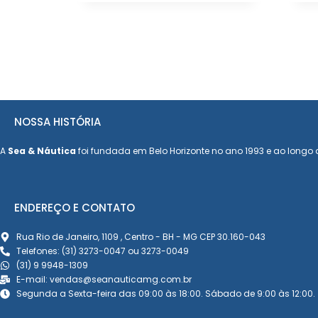
variantes.
As
opções
podem
ser
escolhidas
na
NOSSA HISTÓRIA
página
A
Sea & Náutica
foi fundada em Belo Horizonte no ano 1993 e ao longo d
do
produto
ENDEREÇO E CONTATO
Rua Rio de Janeiro, 1109 , Centro - BH - MG CEP 30.160-043
Telefones: (31) 3273-0047 ou 3273-0049
(31) 9 9948-1309
E-mail: vendas@seanauticamg.com.br
Segunda a Sexta-feira das 09:00 às 18:00. Sábado de 9:00 às 12:00.