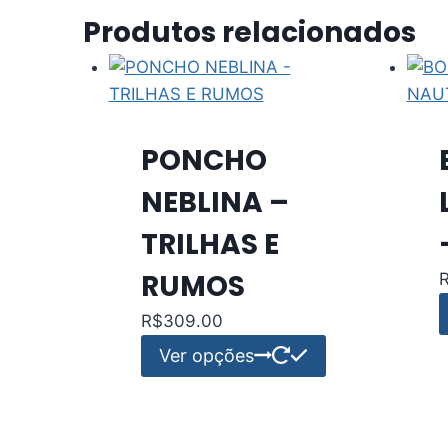
Produtos relacionados
PONCHO
NEBLINA –
TRILHAS E
RUMOS
R$
309.00
Este
Ver opções
produto
tem
várias