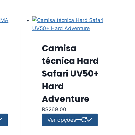
Camisa
técnica Hard
Safari UV50+
Hard
Adventure
R$
269.00
Este
Este
Ver opções
produto
produto
tem
tem