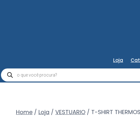
Loja
Cat
Pesquisar
produtos
Home
/
Loja
/
VESTUARIO
/
T-SHIRT THERMOS