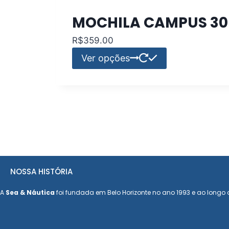
MOCHILA CAMPUS 30 
R$
359.00
Este
Ver opções
produto
tem
várias
variantes.
As
opções
podem
ser
NOSSA HISTÓRIA
escolhidas
na
A
Sea & Náutica
foi fundada em Belo Horizonte no ano 1993 e ao longo d
página
do