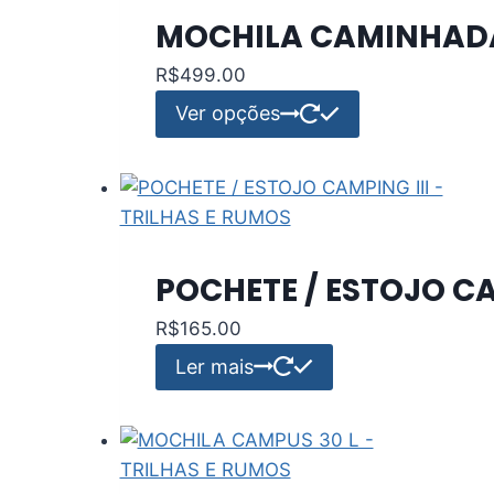
MOCHILA CAMINHADA 
R$
499.00
Este
Ver opções
produto
tem
várias
variantes.
As
POCHETE / ESTOJO CA
opções
podem
R$
165.00
ser
Ler mais
escolhidas
na
página
do
produto