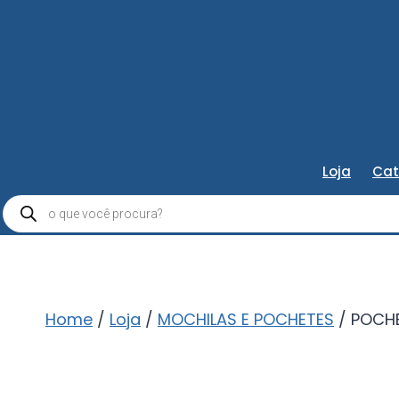
Loja
Cat
Pesquisar
produtos
Home
/
Loja
/
MOCHILAS E POCHETES
/
POCHE