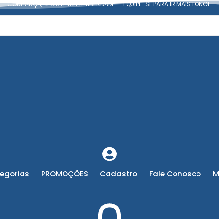
CONFIANÇA, RESISTÊNCIA E LIBERDADE — EQUIPE-SE PARA IR MAIS LONGE.
egorias
PROMOÇÕES
Cadastro
Fale Conosco
M