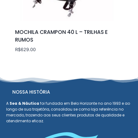
MOCHILA CRAMPON 40 L – TRILHAS E
RUMOS
R$
629.00
NOSSA HISTÓRIA
A
Sea & Náutica
foi fundada em Belo Horizonte no ano 1993 e ao
longo de sua trajetória, consolidou se como loja referência no
mercado, trazendo aos seus clientes produtos de qualidade e
atendimento eficaz.