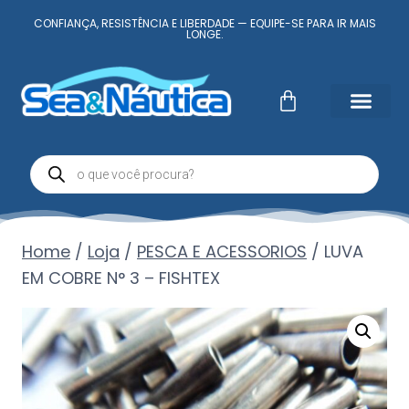
CONFIANÇA, RESISTÊNCIA E LIBERDADE — EQUIPE-SE PARA IR MAIS
LONGE.
Fale Conosc
Minha conta
Home
/
Loja
/
PESCA E ACESSORIOS
/
LUVA
EM COBRE N° 3 – FISHTEX