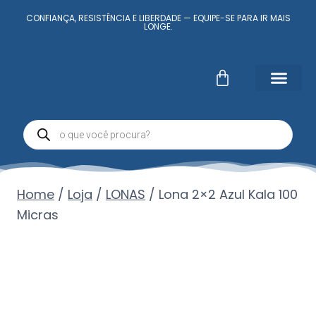
CONFIANÇA, RESISTÊNCIA E LIBERDADE — EQUIPE-SE PARA IR MAIS
LONGE.
Fale Conosc
Minha conta
Home
/
Loja
/
LONAS
/
Lona 2×2 Azul Kala 100
Micras