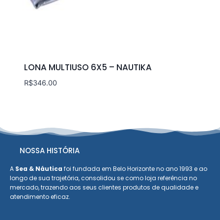
LONA MULTIUSO 6X5 – NAUTIKA
R$
346.00
NOSSA HISTÓRIA
A
Sea & Náutica
foi fundada em Belo Horizonte no ano 1993 e ao
longo de sua trajetória, consolidou se como loja referência no
mercado, trazendo aos seus clientes produtos de qualidade e
atendimento eficaz.