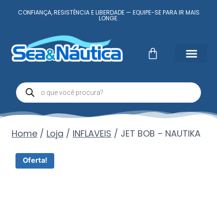
CONFIANÇA, RESISTÊNCIA E LIBERDADE — EQUIPE-SE PARA IR MAIS
LONGE.
Fale Conosc
Minha conta
Home
/
Loja
/
INFLAVEIS
/
JET BOB – NAUTIKA
Oferta!