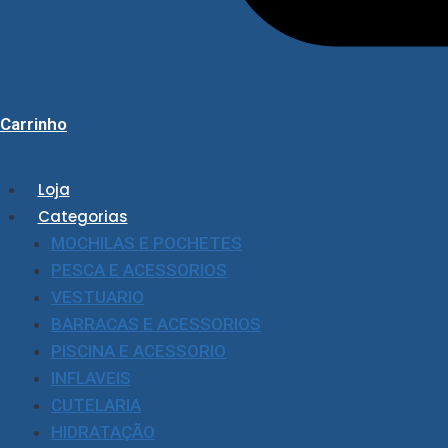
Carrinho
Loja
Categorias
MOCHILAS E POCHETES
PESCA E ACESSORIOS
VESTUARIO
BARRACAS E ACESSORIOS
PISCINA E ACESSORIO
INFLAVEIS
CUTELARIA
HIDRATAÇÃO