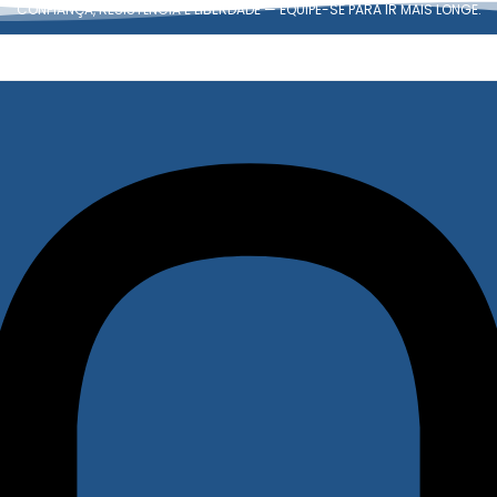
CONFIANÇA, RESISTÊNCIA E LIBERDADE — EQUIPE-SE PARA IR MAIS LONGE.