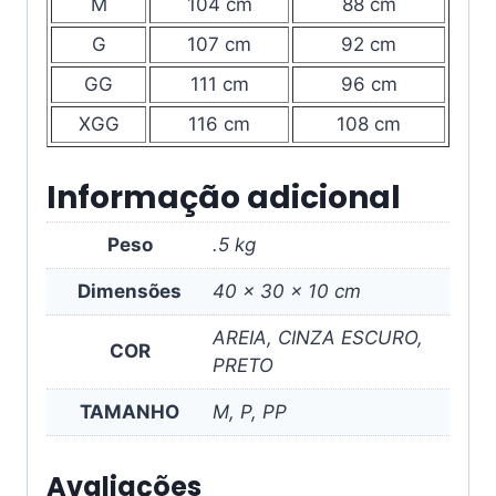
M
104 cm
88 cm
G
107 cm
92 cm
GG
111 cm
96 cm
XGG
116 cm
108 cm
Informação adicional
Peso
.5 kg
Dimensões
40 × 30 × 10 cm
AREIA, CINZA ESCURO,
COR
PRETO
TAMANHO
M, P, PP
Avaliações