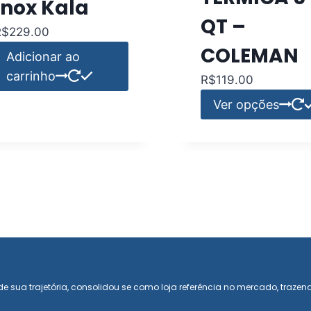
Inox Kala
QT –
R$
229.00
COLEMAN
Adicionar ao
carrinho
R$
119.00
Ver opções
e sua trajetória, consolidou se como loja referência no mercado, trazen