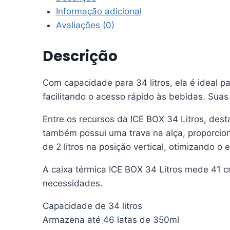
BOX
Informação adicional
COOLER
Avaliações (0)
DE
34LT
Descrição
COM
RODAS
Com capacidade para 34 litros, ela é ideal p
CAPACIDADE
facilitando o acesso rápido às bebidas. Suas
46
LATAS
Entre os recursos da ICE BOX 34 Litros, des
quantidade
também possui uma trava na alça, proporcio
de 2 litros na posição vertical, otimizando o
A caixa térmica ICE BOX 34 Litros mede 41 c
necessidades.
Capacidade de 34 litros
Armazena até 46 latas de 350ml