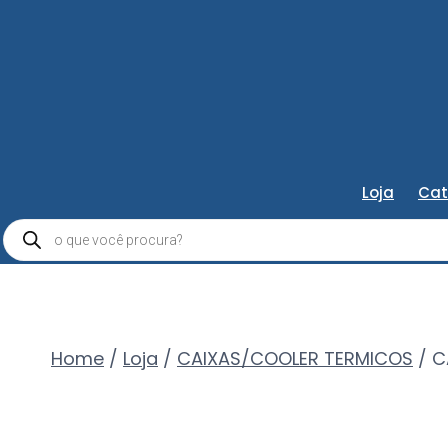
Loja
Cat
Pesquisar
produtos
Home
/
Loja
/
CAIXAS/COOLER TERMICOS
/
C