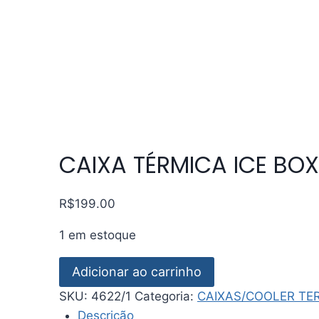
CAIXA TÉRMICA ICE BO
R$
199.00
1 em estoque
CAIXA
Adicionar ao carrinho
TÉRMICA
SKU:
4622/1
Categoria:
CAIXAS/COOLER TE
ICE
Descrição