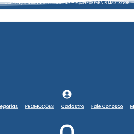
CONFIANÇA, RESISTÊNCIA E LIBERDADE — EQUIPE-SE PARA IR MAIS LONGE.
egorias
PROMOÇÕES
Cadastro
Fale Conosco
M