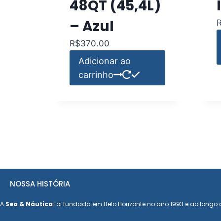
48QT (45,4L)
– Azul
R$
370.00
Adicionar ao
carrinho
NOSSA HISTÓRIA
A
Sea & Náutica
foi fundada em Belo Horizonte no ano 1993 e ao longo d