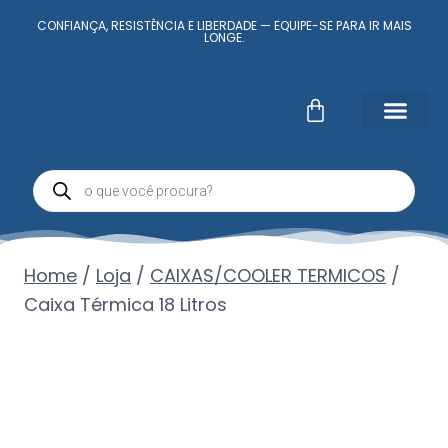
CONFIANÇA, RESISTÊNCIA E LIBERDADE — EQUIPE-SE PARA IR MAIS
LONGE.
Fale Conosc
Minha conta
Home
/
Loja
/
CAIXAS/COOLER TERMICOS
/
Caixa Térmica 18 Litros