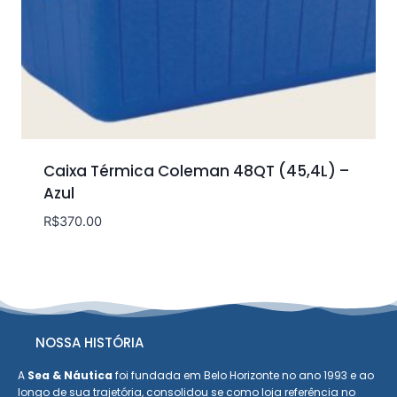
Caixa Térmica Coleman 48QT (45,4L) –
Azul
R$
370.00
NOSSA HISTÓRIA
A
Sea & Náutica
foi fundada em Belo Horizonte no ano 1993 e ao
longo de sua trajetória, consolidou se como loja referência no