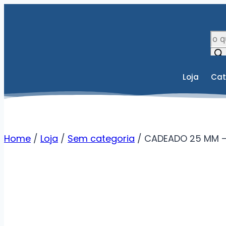
Loja
Cat
Home
/
Loja
/
Sem categoria
/
CADEADO 25 MM 