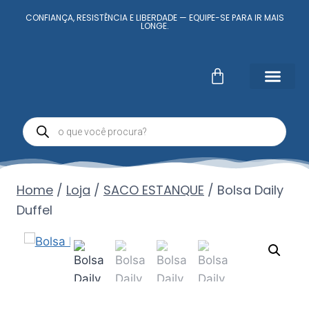
CONFIANÇA, RESISTÊNCIA E LIBERDADE — EQUIPE-SE PARA IR MAIS
LONGE.
Fale Conosc
Minha conta
Home
/
Loja
/
SACO ESTANQUE
/
Bolsa Daily
Duffel