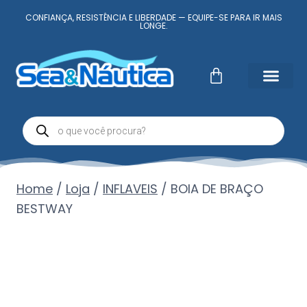
CONFIANÇA, RESISTÊNCIA E LIBERDADE — EQUIPE-SE PARA IR MAIS
LONGE.
Fale Conosc
Minha conta
Home
/
Loja
/
INFLAVEIS
/
BOIA DE BRAÇO
BESTWAY