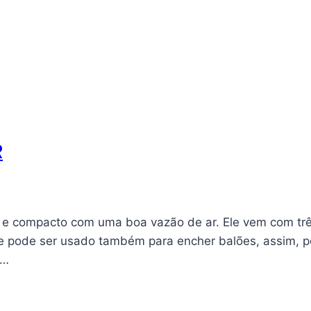
R
co e compacto com uma boa vazão de ar. Ele vem com tr
que pode ser usado também para encher balões, assim, 
a…